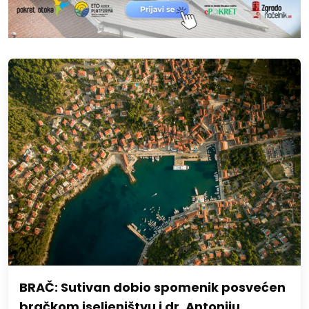
BRAČ: Sutivan dobio spomenik posvećen
bračkom iseljeništvu i dr. Antoniju