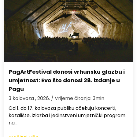
PagArtFestival donosi vrhunsku glazbu i
umjetnost: Evo što donosi 28. izdanje u
Pagu
3 kolovoza , 2026.
/ Vrijeme čitanja: 3min
Od 1. do 17. kolovoza publiku očekuju koncerti,
kazalište, izložba i jedinstveni umjetnički program
na…