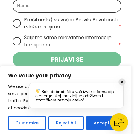
Pročitao(la) sa vašim Pravila Privatnosti 
i slažem s njima
*
Šaljemo samo relevantne informacije, 
bez spama
*
PRIJAVI SE
We value your privacy
Klikom na gumb dajete suglasnost za
✕
primanje novosti Pokreta Otoka te se
We use cookies to enhance your browsing experience,
Bok, dobrodošli u vaš izvor informacija
politikom privatnosti.
slažete s
serve personalized ads or content, and analyze our
o energetskoj tranziciji te održivom i
strateškom razvoju otoka!
traffic. By clicking "Accept All", you consent to our use
DRUŠTVENE MREŽE
of cookies.
Customize
Reject All
Accept All