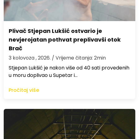
Plivač Stjepan Lukšić ostvario je
nevjerojatan pothvat preplivavši otok
Brač
3 kolovoza , 2026.
/ Vrijeme čitanja: 2min
St​jepan Lukšić je nakon više od 40 sati provedenih
u moru doplivao u Supetar i…
Pročitaj više