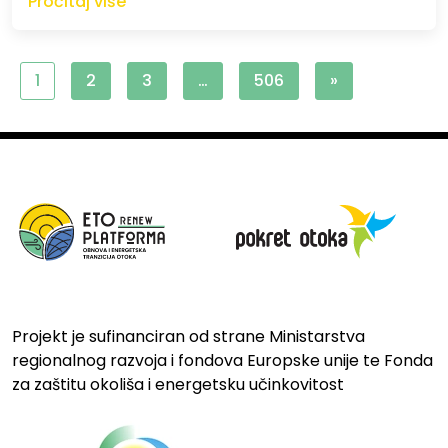
Pročitaj više
1
2
3
…
506
»
Projekt je sufinanciran od strane Ministarstva
regionalnog razvoja i fondova Europske unije te Fonda
za zaštitu okoliša i energetsku učinkovitost