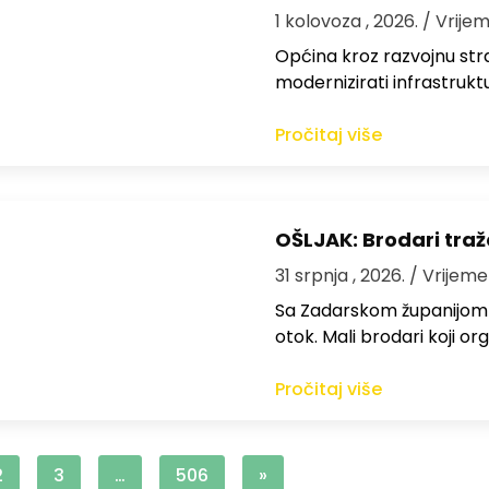
1 kolovoza , 2026.
/ Vrijem
Općina kroz razvojnu strat
modernizirati infrastrukt
Pročitaj više
OŠLJAK: Brodari traž
31 srpnja , 2026.
/ Vrijeme
Sa Zadarskom županijom ra
otok. Mali brodari koji orga
Pročitaj više
2
3
…
506
»