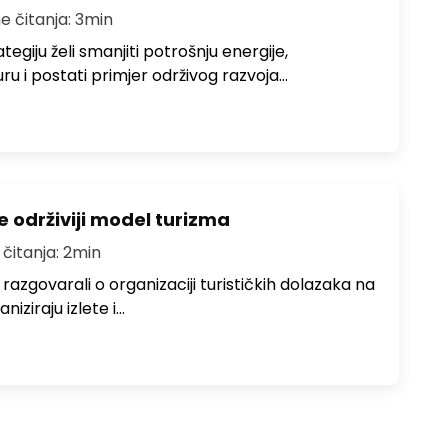
e čitanja: 3min
egiju želi smanjiti potrošnju energije,
uru i postati primjer održivog razvoja…
e održiviji model turizma
 čitanja: 2min
zgovarali o organizaciji turističkih dolazaka na
niziraju izlete i…