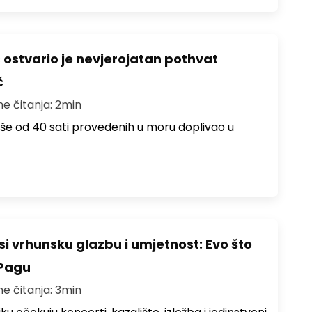
ć ostvario je nevjerojatan pothvat
č
me čitanja: 2min
više od 40 sati provedenih u moru doplivao u
i vrhunsku glazbu i umjetnost: Evo što
 Pagu
me čitanja: 3min