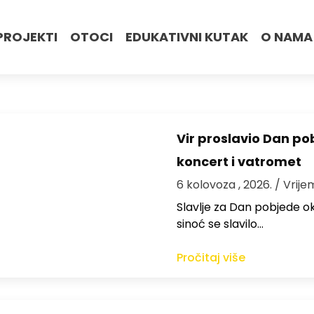
PROJEKTI
OTOCI
EDUKATIVNI KUTAK
O NAMA
Vir proslavio Dan po
koncert i vatromet
6 kolovoza , 2026.
/ Vrije
Slavlje za Dan pobjede ok
sinoć se slavilo…
Pročitaj više