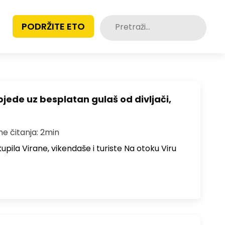
Pretraži:
PODRŽITE ETO
bjede uz besplatan gulaš od divljači,
me čitanja: 2min
upila Virane, vikendaše i turiste Na otoku Viru