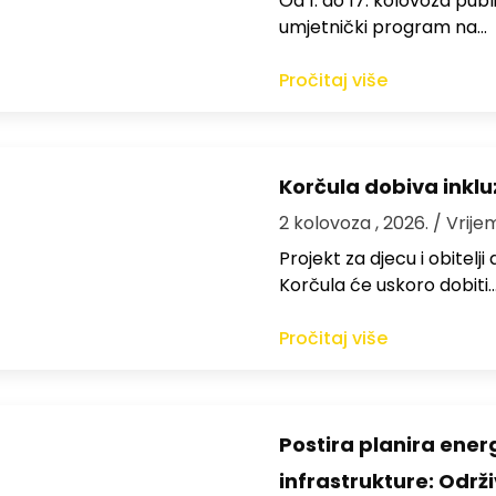
Od 1. do 17. kolovoza publi
umjetnički program na…
Pročitaj više
Korčula dobiva inkluz
2 kolovoza , 2026.
/ Vrije
Projekt za djecu i obitelj
Korčula će uskoro dobiti
Pročitaj više
Postira planira ene
infrastrukture: Održi