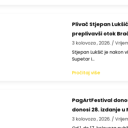
Plivač Stjepan Lukši
preplivavši otok Bra
3 kolovoza , 2026.
/ Vrije
St​jepan Lukšić je nakon 
Supetar i…
Pročitaj više
PagArtFestival donos
donosi 28. izdanje u
3 kolovoza , 2026.
/ Vrije