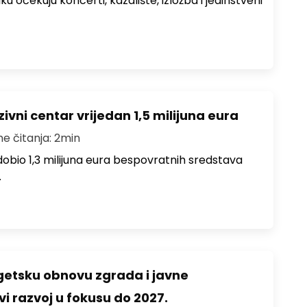
ku očekuju koncerti, kazalište, izložba i jedinstveni
ivni centar vrijedan 1,5 milijuna eura
me čitanja: 2min
i dobio 1,3 milijuna eura bespovratnih sredstava
…
rgetsku obnovu zgrada i javne
vi razvoj u fokusu do 2027.