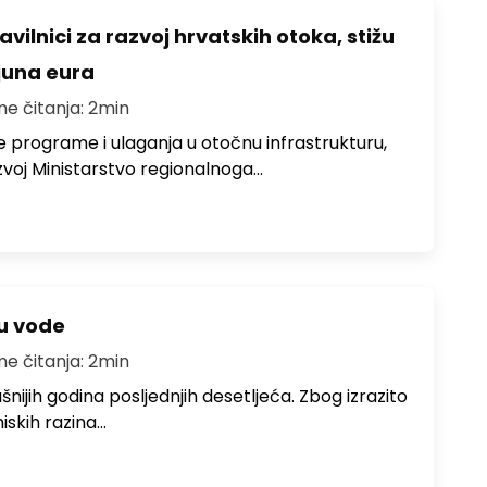
avilnici za razvoj hrvatskih otoka, stižu
ijuna eura
me čitanja: 2min
e programe i ulaganja u otočnu infrastrukturu,
zvoj Ministarstvo regionalnoga…
ju vode
me čitanja: 2min
ušnijih godina posljednjih desetljeća. Zbog izrazito
iskih razina…