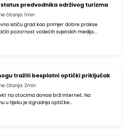
 status predvodnika održivog turizma
me čitanja: 1min
no ističu grad kao primjer dobre prakse.
ačiti pozornost vodećih svjetskih medija.…
u tražiti besplatni optički priključak
me čitanja: 2min
jekt na otocima donosi brži internet. Na
 u tijeku je izgradnja optičke…