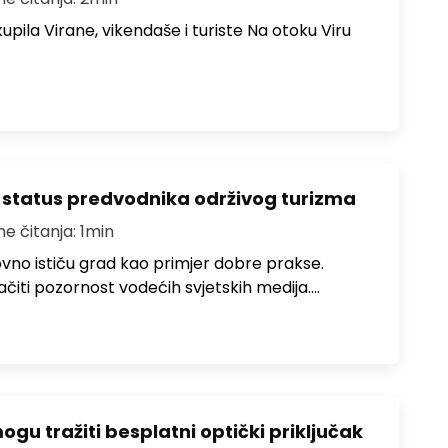
upila Virane, vikendaše i turiste Na otoku Viru
 status predvodnika održivog turizma
me čitanja: 1min
no ističu grad kao primjer dobre prakse.
ačiti pozornost vodećih svjetskih medija.…
u tražiti besplatni optički priključak