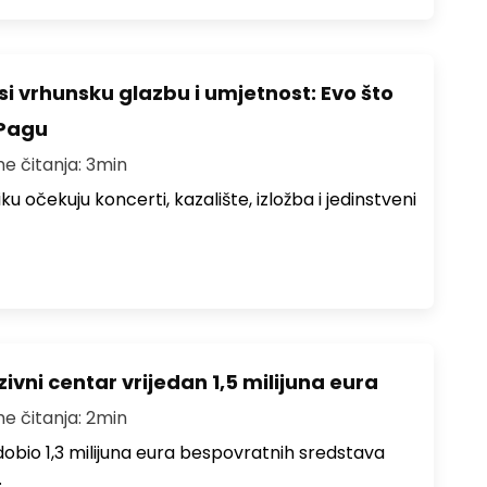
i vrhunsku glazbu i umjetnost: Evo što
 Pagu
me čitanja: 3min
ku očekuju koncerti, kazalište, izložba i jedinstveni
ivni centar vrijedan 1,5 milijuna eura
me čitanja: 2min
i dobio 1,3 milijuna eura bespovratnih sredstava
…