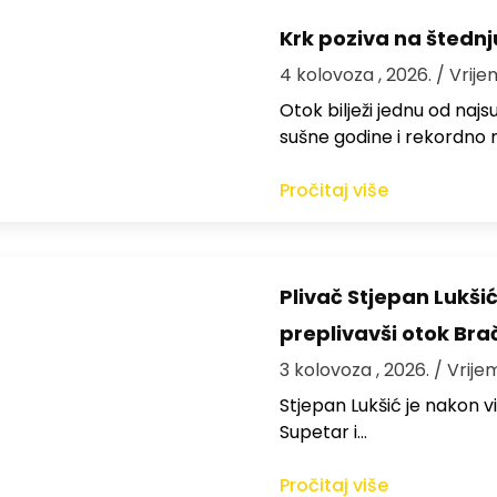
Krk poziva na štedn
4 kolovoza , 2026.
/ Vrije
Otok bilježi jednu od najs
sušne godine i rekordno n
Pročitaj više
Plivač Stjepan Lukši
preplivavši otok Bra
3 kolovoza , 2026.
/ Vrije
St​jepan Lukšić je nakon 
Supetar i…
Pročitaj više