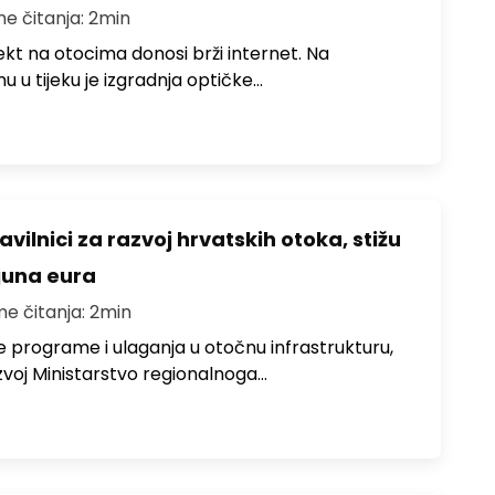
me čitanja: 2min
jekt na otocima donosi brži internet. Na
 u tijeku je izgradnja optičke…
avilnici za razvoj hrvatskih otoka, stižu
ijuna eura
me čitanja: 2min
e programe i ulaganja u otočnu infrastrukturu,
zvoj Ministarstvo regionalnoga…