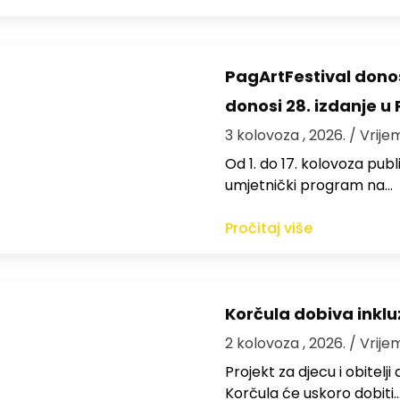
PagArtFestival donos
donosi 28. izdanje u
3 kolovoza , 2026.
/ Vrije
Od 1. do 17. kolovoza publi
umjetnički program na…
Pročitaj više
Korčula dobiva inkluz
2 kolovoza , 2026.
/ Vrije
Projekt za djecu i obitelj
Korčula će uskoro dobiti