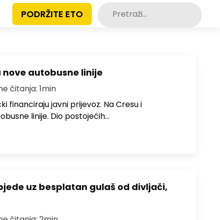
Pretraži:
PODRŽITE ETO
u nove autobusne linije
me čitanja: 1min
i financiraju javni prijevoz. Na Cresu i
obusne linije. Dio postojećih…
bjede uz besplatan gulaš od divljači,
me čitanja: 2min