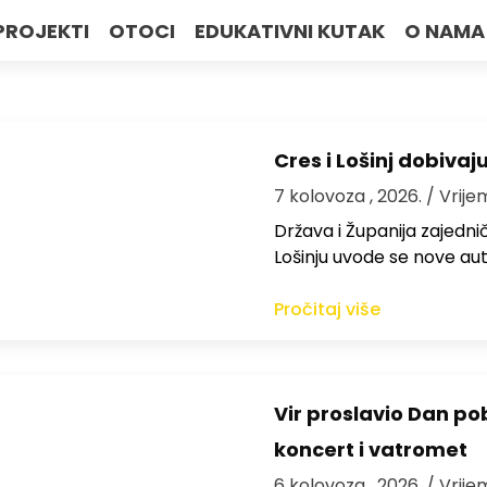
PROJEKTI
OTOCI
EDUKATIVNI KUTAK
O NAMA
Cres i Lošinj dobivaj
7 kolovoza , 2026.
/ Vrije
Država i Županija zajedničk
Lošinju uvode se nove aut
Pročitaj više
Vir proslavio Dan po
koncert i vatromet
6 kolovoza , 2026.
/ Vrije