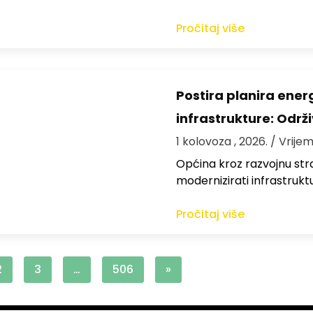
Pročitaj više
Postira planira ene
infrastrukture: Održi
1 kolovoza , 2026.
/ Vrijem
Općina kroz razvojnu strat
modernizirati infrastrukt
Pročitaj više
2
3
…
506
»