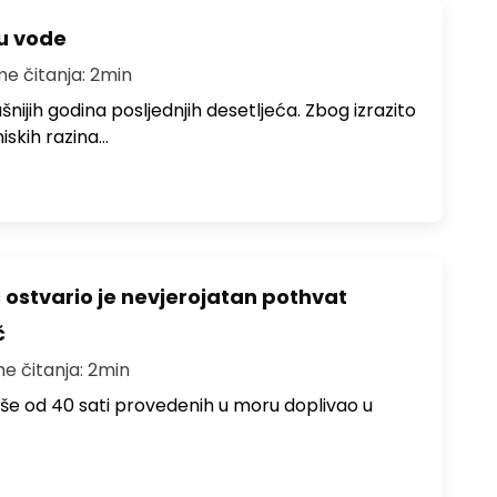
ju vode
me čitanja: 2min
ušnijih godina posljednjih desetljeća. Zbog izrazito
iskih razina…
ć ostvario je nevjerojatan pothvat
č
me čitanja: 2min
više od 40 sati provedenih u moru doplivao u