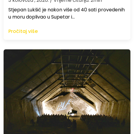
3 kolovoza , 2026.
/ Vrijeme čitanja: 2min
St​jepan Lukšić je nakon više od 40 sati provedenih
u moru doplivao u Supetar i…
Pročitaj više