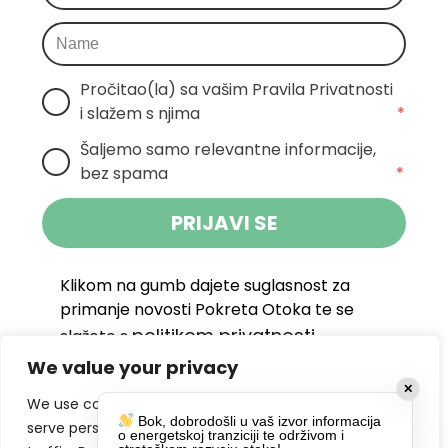
Pročitao(la) sa vašim Pravila Privatnosti 
i slažem s njima
*
Šaljemo samo relevantne informacije, 
bez spama
*
PRIJAVI SE
Klikom na gumb dajete suglasnost za
primanje novosti Pokreta Otoka te se
politikom privatnosti.
slažete s
We value your privacy
DRUŠTVENE MREŽE
✕
We use cookies to enhance your browsing experience,
Bok, dobrodošli u vaš izvor informacija
serve personalized ads or content, and analyze our
o energetskoj tranziciji te održivom i