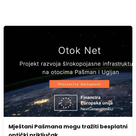
Mještani Pašmana mogu tražiti besplatni
optički priključak