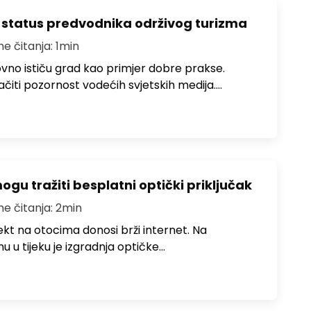
 status predvodnika održivog turizma
me čitanja: 1min
no ističu grad kao primjer dobre prakse.
ačiti pozornost vodećih svjetskih medija.…
u tražiti besplatni optički priključak
me čitanja: 2min
jekt na otocima donosi brži internet. Na
 u tijeku je izgradnja optičke…