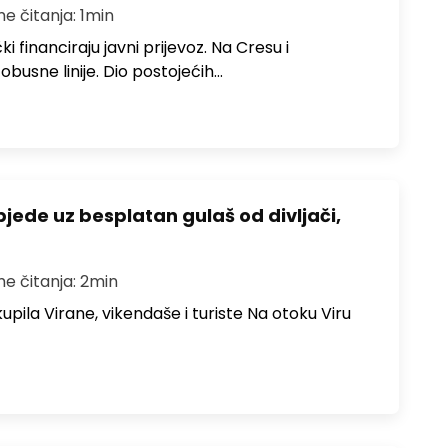
me čitanja: 1min
i financiraju javni prijevoz. Na Cresu i
obusne linije. Dio postojećih…
bjede uz besplatan gulaš od divljači,
me čitanja: 2min
upila Virane, vikendaše i turiste Na otoku Viru