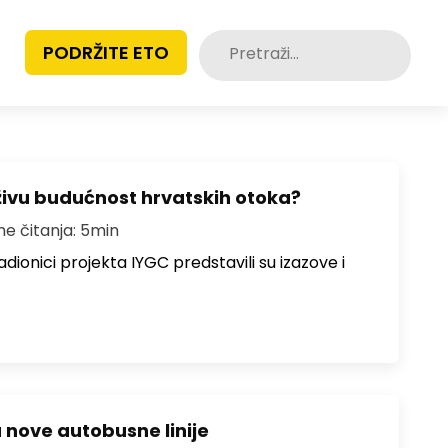
Pretraži:
PODRŽITE ETO
živu budućnost hrvatskih otoka?
me čitanja: 5min
dionici projekta IYGC predstavili su izazove i
u nove autobusne linije