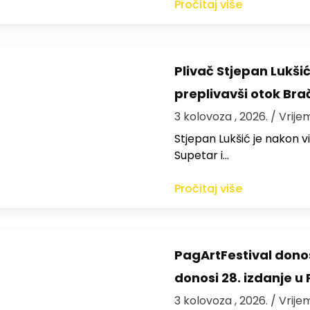
Pročitaj više
Plivač Stjepan Lukši
preplivavši otok Bra
3 kolovoza , 2026.
/ Vrije
St​jepan Lukšić je nakon 
Supetar i…
Pročitaj više
PagArtFestival donos
donosi 28. izdanje u
3 kolovoza , 2026.
/ Vrije