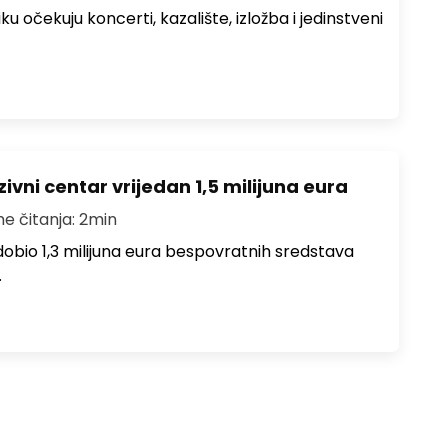
ku očekuju koncerti, kazalište, izložba i jedinstveni
ivni centar vrijedan 1,5 milijuna eura
me čitanja: 2min
i dobio 1,3 milijuna eura bespovratnih sredstava
…