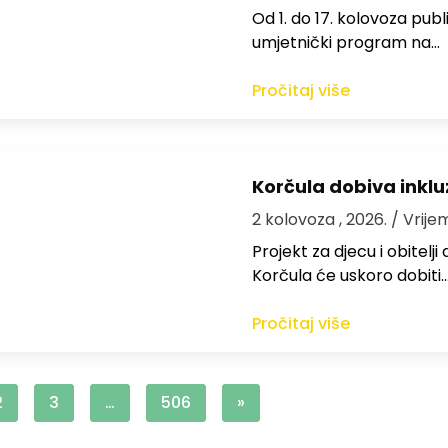
Od 1. do 17. kolovoza publi
umjetnički program na…
Pročitaj više
Korčula dobiva inkluz
2 kolovoza , 2026.
/ Vrije
Projekt za djecu i obitelj
Korčula će uskoro dobiti
Pročitaj više
2
3
…
506
»