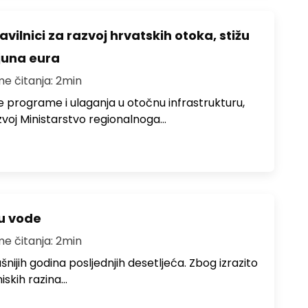
avilnici za razvoj hrvatskih otoka, stižu
ijuna eura
me čitanja: 2min
e programe i ulaganja u otočnu infrastrukturu,
zvoj Ministarstvo regionalnoga…
ju vode
me čitanja: 2min
ušnijih godina posljednjih desetljeća. Zbog izrazito
iskih razina…