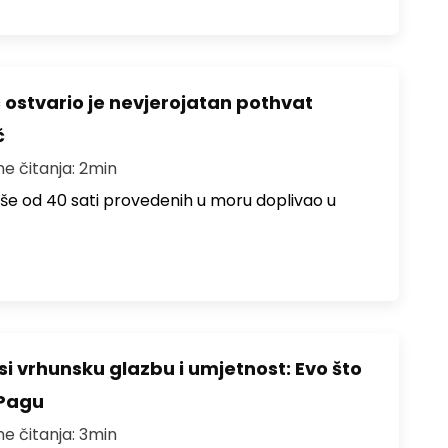
ć ostvario je nevjerojatan pothvat
č
me čitanja: 2min
više od 40 sati provedenih u moru doplivao u
i vrhunsku glazbu i umjetnost: Evo što
 Pagu
me čitanja: 3min