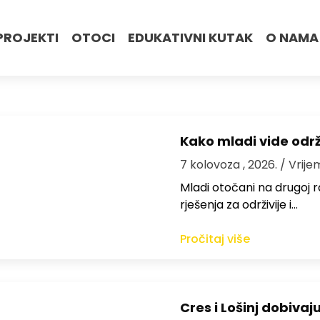
PROJEKTI
OTOCI
EDUKATIVNI KUTAK
O NAMA
Kako mladi vide odr
7 kolovoza , 2026.
/ Vrije
Mladi otočani na drugoj ra
rješenja za održivije i…
Pročitaj više
Cres i Lošinj dobivaj