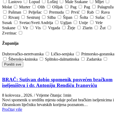
Lastovo
Lopud
Lošinj
Male Srakane
Mljet
Molat
Murter
Olib
Ošljak
Pag
Pag
Palagruža
Pašman
Pelješac
Premuda
Prvić
Rab
Rava
Rivanj
Sestrunj
Silba
Šipan
Šolta
Sušac
Susak
Svetac/Sveti Andrija
Ugljan
Unije
Vele
Srakane
Vir
Vis
Vrgada
Žirje
Zlarin
Žut
Zverinac
Županija
Dubrovačko-neretvanska
Ličko-senjska
Primorsko-goranska
Šibensko-kninska
Splitsko-dalmatinska
Zadarska
Poništi sve
BRAČ: Sutivan dobio spomenik posvećen bračkom
iseljeništvu i dr. Antoniju Rendiću Ivanoviću
8 kolovoza , 2026.
/ Vrijeme čitanja: 1min
Novi spomenik u središtu mjesta odaje počast bračkim iseljenicima i
čileanskom liječniku hrvatskih korijena poznatom…
Pročitaj više