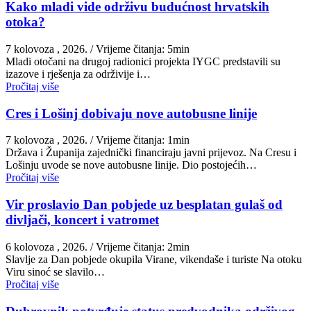
Kako mladi vide održivu budućnost hrvatskih
otoka?
7 kolovoza , 2026.
/ Vrijeme čitanja: 5min
Mladi otočani na drugoj radionici projekta IYGC predstavili su
izazove i rješenja za održivije i…
Pročitaj više
Cres i Lošinj dobivaju nove autobusne linije
7 kolovoza , 2026.
/ Vrijeme čitanja: 1min
Država i Županija zajednički financiraju javni prijevoz. Na Cresu i
Lošinju uvode se nove autobusne linije. Dio postojećih…
Pročitaj više
Vir proslavio Dan pobjede uz besplatan gulaš od
divljači, koncert i vatromet
6 kolovoza , 2026.
/ Vrijeme čitanja: 2min
Slavlje za Dan pobjede okupila Virane, vikendaše i turiste Na otoku
Viru sinoć se slavilo…
Pročitaj više