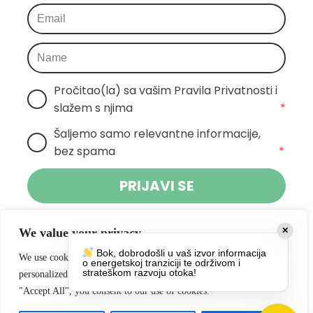
Pročitao(la) sa vašim Pravila Privatnosti i 
slažem s njima
*
Šaljemo samo relevantne informacije, 
bez spama
*
PRIJAVI SE
Klikom na gumb dajete suglasnost za primanje novosti Pokreta
We value your privacy
✕
Otoka te se slažete s
politikom privatnosti.
Bok, dobrodošli u vaš izvor informacija
We use cookies to enhance your browsing experience, serve
o energetskoj tranziciji te održivom i
Društvene mreže
strateškom razvoju otoka!
personalized ads or content, and analyze our traffic. By clicking
"Accept All", you consent to our use of cookies.
https://www.facebook.com/PokretOtoka
https://www.instagram.com/pokret_otoka/