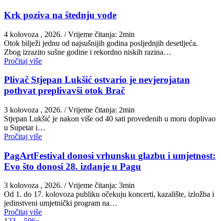
Krk poziva na štednju vode
4 kolovoza , 2026.
/ Vrijeme čitanja: 2min
Otok bilježi jednu od najsušnijih godina posljednjih desetljeća.
Zbog izrazito sušne godine i rekordno niskih razina…
Pročitaj više
Plivač Stjepan Lukšić ostvario je nevjerojatan
pothvat preplivavši otok Brač
3 kolovoza , 2026.
/ Vrijeme čitanja: 2min
St​jepan Lukšić je nakon više od 40 sati provedenih u moru doplivao
u Supetar i…
Pročitaj više
PagArtFestival donosi vrhunsku glazbu i umjetnost:
Evo što donosi 28. izdanje u Pagu
3 kolovoza , 2026.
/ Vrijeme čitanja: 3min
Od 1. do 17. kolovoza publiku očekuju koncerti, kazalište, izložba i
jedinstveni umjetnički program na…
Pročitaj više
1
2
3
…
506
»