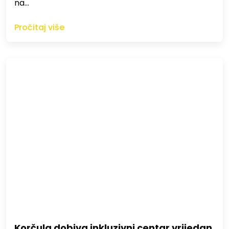
na…
Pročitaj više
Korčula dobiva inkluzivni centar vrijedan