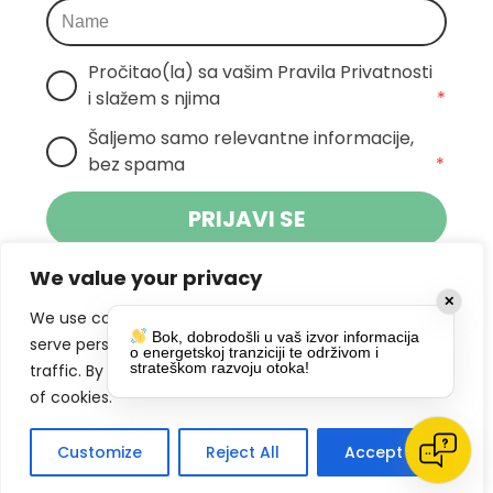
Pročitao(la) sa vašim Pravila Privatnosti 
i slažem s njima
*
Šaljemo samo relevantne informacije, 
bez spama
*
PRIJAVI SE
We value your privacy
Klikom na gumb dajete suglasnost za
✕
primanje novosti Pokreta Otoka te se
We use cookies to enhance your browsing experience,
Bok, dobrodošli u vaš izvor informacija
politikom privatnosti.
slažete s
serve personalized ads or content, and analyze our
o energetskoj tranziciji te održivom i
strateškom razvoju otoka!
traffic. By clicking "Accept All", you consent to our use
DRUŠTVENE MREŽE
of cookies.
Customize
Reject All
Accept All