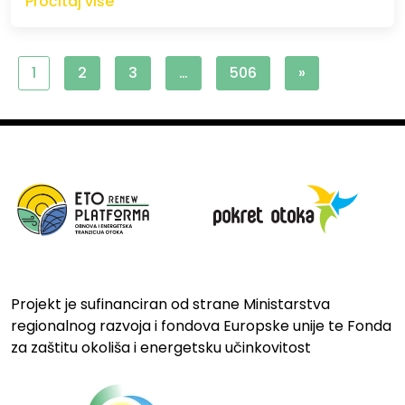
Pročitaj više
1
2
3
…
506
»
Projekt je sufinanciran od strane Ministarstva
regionalnog razvoja i fondova Europske unije te Fonda
za zaštitu okoliša i energetsku učinkovitost