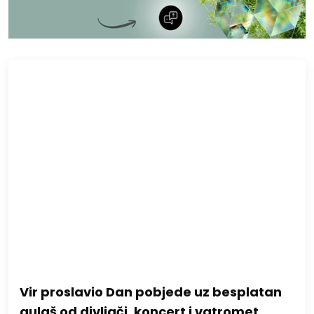
Vir proslavio Dan pobjede uz besplatan
gulaš od divljači, koncert i vatromet