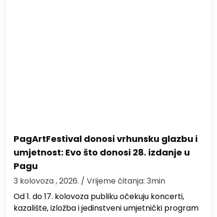
PagArtFestival donosi vrhunsku glazbu i
umjetnost: Evo što donosi 28. izdanje u
Pagu
3 kolovoza , 2026.
/ Vrijeme čitanja: 3min
Od 1. do 17. kolovoza publiku očekuju koncerti,
kazalište, izložba i jedinstveni umjetnički program