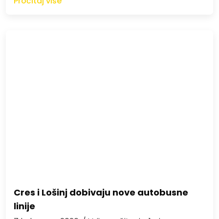
Pročitaj više
Cres i Lošinj dobivaju nove autobusne
linije