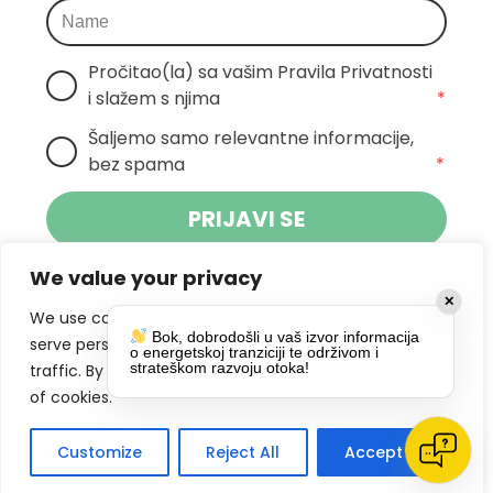
Pročitao(la) sa vašim Pravila Privatnosti 
i slažem s njima
*
Šaljemo samo relevantne informacije, 
bez spama
*
PRIJAVI SE
We value your privacy
Klikom na gumb dajete suglasnost za
✕
primanje novosti Pokreta Otoka te se
We use cookies to enhance your browsing experience,
Bok, dobrodošli u vaš izvor informacija
politikom privatnosti.
slažete s
serve personalized ads or content, and analyze our
o energetskoj tranziciji te održivom i
strateškom razvoju otoka!
traffic. By clicking "Accept All", you consent to our use
DRUŠTVENE MREŽE
of cookies.
Customize
Reject All
Accept All