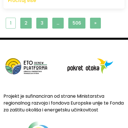
Pročitaj više
1
2
3
…
506
»
Projekt je sufinanciran od strane Ministarstva
regionalnog razvoja i fondova Europske unije te Fonda
za zaštitu okoliša i energetsku učinkovitost