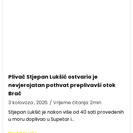
Plivač Stjepan Lukšić ostvario je
nevjerojatan pothvat preplivavši otok
Brač
3 kolovoza , 2026.
/ Vrijeme čitanja: 2min
St​jepan Lukšić je nakon više od 40 sati provedenih
u moru doplivao u Supetar i…