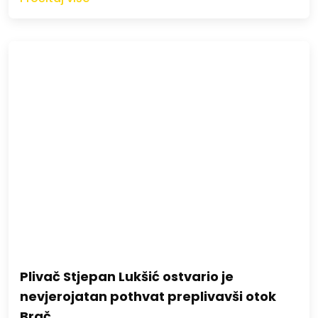
Plivač Stjepan Lukšić ostvario je
nevjerojatan pothvat preplivavši otok
Brač