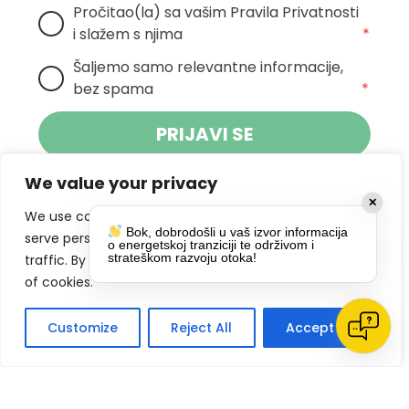
Pročitao(la) sa vašim Pravila Privatnosti 
i slažem s njima
*
Šaljemo samo relevantne informacije, 
bez spama
*
PRIJAVI SE
We value your privacy
Klikom na gumb dajete suglasnost za
✕
primanje novosti Pokreta Otoka te se
We use cookies to enhance your browsing experience,
Bok, dobrodošli u vaš izvor informacija
politikom privatnosti.
slažete s
serve personalized ads or content, and analyze our
o energetskoj tranziciji te održivom i
strateškom razvoju otoka!
traffic. By clicking "Accept All", you consent to our use
DRUŠTVENE MREŽE
of cookies.
Customize
Reject All
Accept All