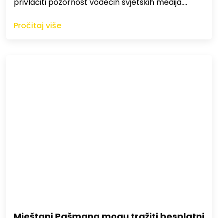
privlačiti pozornost vodećih svjetskih medija.…
Pročitaj više
Mještani Pašmana mogu tražiti besplatni