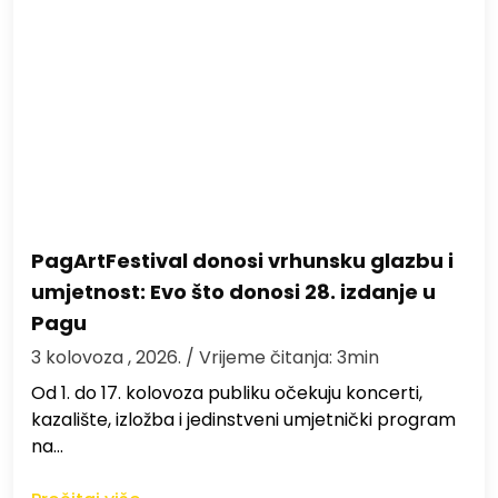
PagArtFestival donosi vrhunsku glazbu i
umjetnost: Evo što donosi 28. izdanje u
Pagu
3 kolovoza , 2026.
/ Vrijeme čitanja: 3min
Od 1. do 17. kolovoza publiku očekuju koncerti,
kazalište, izložba i jedinstveni umjetnički program
na…