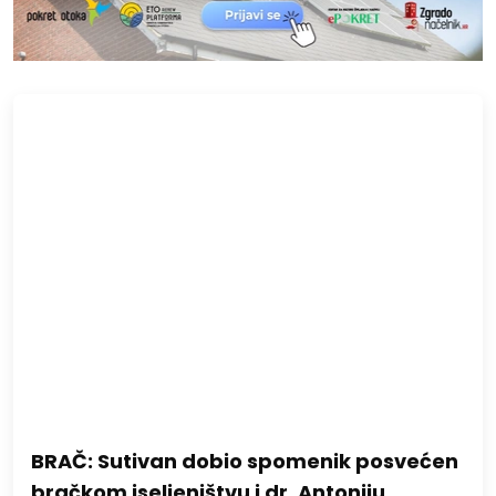
BRAČ: Sutivan dobio spomenik posvećen
bračkom iseljeništvu i dr. Antoniju