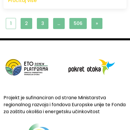
Pročitaj više
1
2
3
…
506
»
Projekt je sufinanciran od strane Ministarstva
regionalnog razvoja i fondova Europske unije te Fonda
za zaštitu okoliša i energetsku učinkovitost