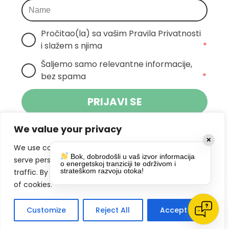
Pročitao(la) sa vašim Pravila Privatnosti 
i slažem s njima
*
Šaljemo samo relevantne informacije, 
bez spama
*
PRIJAVI SE
We value your privacy
Klikom na gumb dajete suglasnost za
✕
primanje novosti Pokreta Otoka te se
We use cookies to enhance your browsing experience,
Bok, dobrodošli u vaš izvor informacija
politikom privatnosti.
slažete s
serve personalized ads or content, and analyze our
o energetskoj tranziciji te održivom i
strateškom razvoju otoka!
traffic. By clicking "Accept All", you consent to our use
DRUŠTVENE MREŽE
of cookies.
Customize
Reject All
Accept All