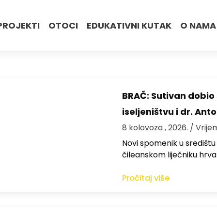
PROJEKTI
OTOCI
EDUKATIVNI KUTAK
O NAMA
BRAČ: Sutivan dobi
iseljeništvu i dr. An
8 kolovoza , 2026.
/ Vrije
Novi spomenik u središtu
čileanskom liječniku hrv
Pročitaj više