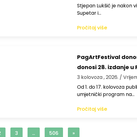
St​jepan Lukšić je nakon 
Supetar i…
Pročitaj više
PagArtFestival donos
donosi 28. izdanje u
3 kolovoza , 2026.
/ Vrije
Od 1. do 17. kolovoza publi
umjetnički program na…
Pročitaj više
2
3
…
506
»