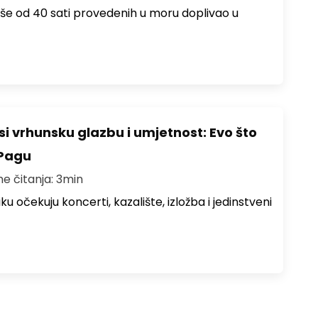
više od 40 sati provedenih u moru doplivao u
i vrhunsku glazbu i umjetnost: Evo što
 Pagu
me čitanja: 3min
ku očekuju koncerti, kazalište, izložba i jedinstveni