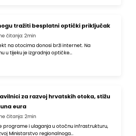
u tražiti besplatni optički priključak
me čitanja: 2min
jekt na otocima donosi brži internet. Na
 u tijeku je izgradnja optičke…
avilnici za razvoj hrvatskih otoka, stižu
ijuna eura
me čitanja: 2min
e programe i ulaganja u otočnu infrastrukturu,
zvoj Ministarstvo regionalnoga…