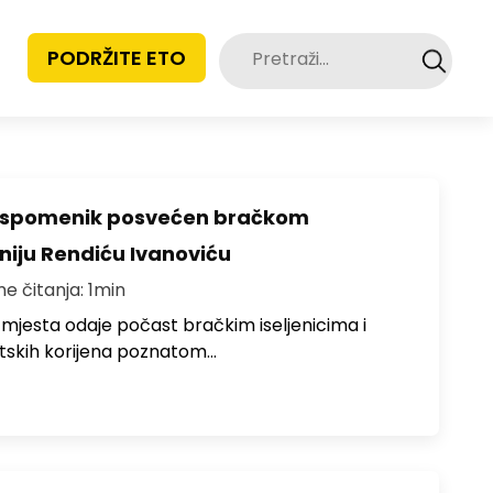
Pretraži:
PODRŽITE ETO
o spomenik posvećen bračkom
toniju Rendiću Ivanoviću
me čitanja: 1min
 mjesta odaje počast bračkim iseljenicima i
atskih korijena poznatom…