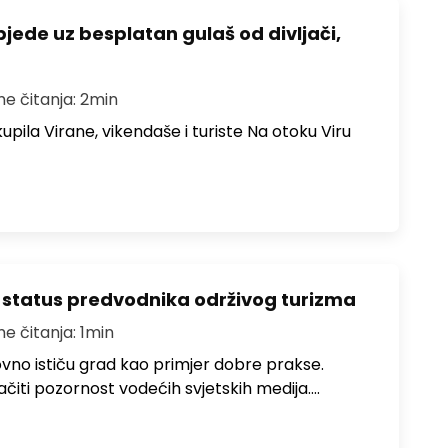
bjede uz besplatan gulaš od divljači,
me čitanja: 2min
upila Virane, vikendaše i turiste Na otoku Viru
 status predvodnika održivog turizma
me čitanja: 1min
no ističu grad kao primjer dobre prakse.
ačiti pozornost vodećih svjetskih medija.…