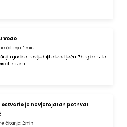
ju vode
me čitanja: 2min
ušnijih godina posljednjih desetljeća. Zbog izrazito
iskih razina…
ć ostvario je nevjerojatan pothvat
č
me čitanja: 2min