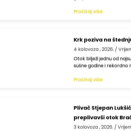
Pročitaj više
Krk poziva na štedn
4 kolovoza , 2026.
/ Vrije
Otok bilježi jednu od najs
sušne godine i rekordno n
Pročitaj više
Plivač Stjepan Lukši
preplivavši otok Bra
3 kolovoza , 2026.
/ Vrije