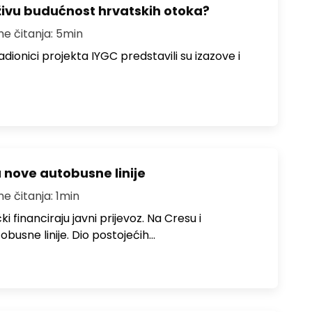
živu budućnost hrvatskih otoka?
me čitanja: 5min
dionici projekta IYGC predstavili su izazove i
u nove autobusne linije
me čitanja: 1min
i financiraju javni prijevoz. Na Cresu i
obusne linije. Dio postojećih…