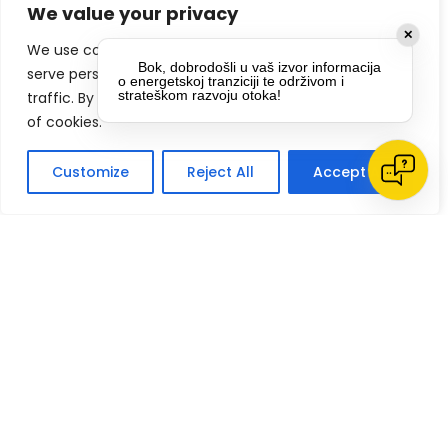
We value your privacy
✕
We use cookies to enhance your browsing experience,
Bok, dobrodošli u vaš izvor informacija
serve personalized ads or content, and analyze our
o energetskoj tranziciji te održivom i
Pročitao(la) sa vašim Pravila Privatnosti 
strateškom razvoju otoka!
traffic. By clicking "Accept All", you consent to our use
i slažem s njima
*
of cookies.
Šaljemo samo relevantne informacije, 
Customize
Reject All
Accept All
bez spama
*
PRIJAVI SE
Klikom na gumb dajete suglasnost za
primanje novosti Pokreta Otoka te se
politikom privatnosti.
slažete s
DRUŠTVENE MREŽE