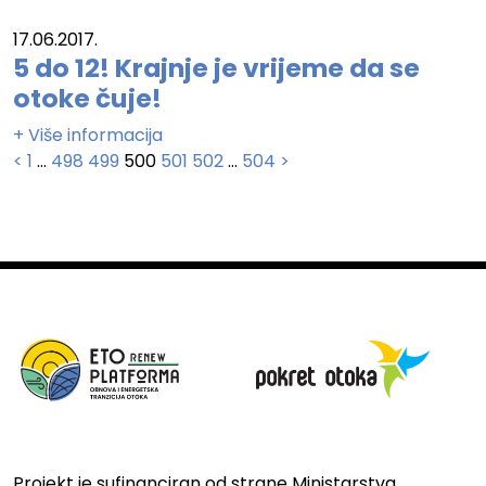
17.06.2017.
5 do 12! Krajnje je vrijeme da se
otoke čuje!
+ Više informacija
Brojevi
<
1
…
498
499
500
501
502
…
504
>
stranica
objava
Projekt je sufinanciran od strane Ministarstva