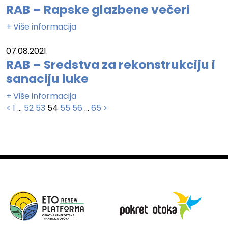
RAB – Rapske glazbene večeri
+ Više informacija
07.08.2021.
RAB – Sredstva za rekonstrukciju i
sanaciju luke
+ Više informacija
Brojevi
<
1
…
52
53
54
55
56
…
65
>
stranica
objava