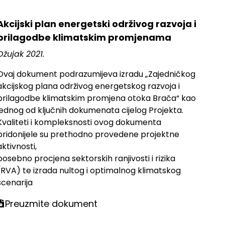
Akcijski plan energetski održivog razvoja i
prilagodbe klimatskim promjenama
Ožujak 2021.
Ovaj dokument podrazumijeva izradu „Zajedničkog
akcijskog plana održivog energetskog razvoja i
prilagodbe klimatskim promjena otoka Brača“ kao
jednog od ključnih dokumenata cijelog Projekta.
Kvaliteti i kompleksnosti ovog dokumenta
pridonijele su prethodno provedene projektne
aktivnosti,
posebno procjena sektorskih ranjivosti i rizika
(RVA) te izrada nultog i optimalnog klimatskog
scenarija
Preuzmite dokument