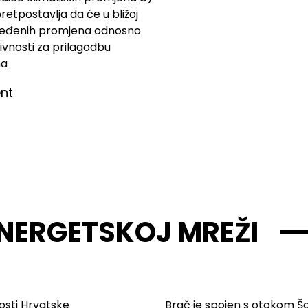
pretpostavlja da će u bližoj
ređenih promjena odnosno
ivnosti za prilagodbu
ma
nt
ENERGETSKOJ MREŽI
osti Hrvatske
Brač je spojen s otokom 