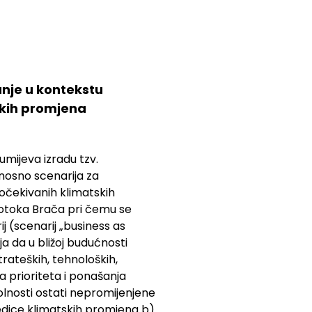
anje u kontekstu
skih promjena
mijeva izradu tzv.
dnosno scenarija za
 očekivanih klimatskih
otoka Brača pri čemu se
rij (scenarij „business as
ja da u bližoj budućnosti
strateških, tehnoloških,
a prioriteta i ponašanja
lnosti ostati nepromijenjene
edice klimatskih promjena b)