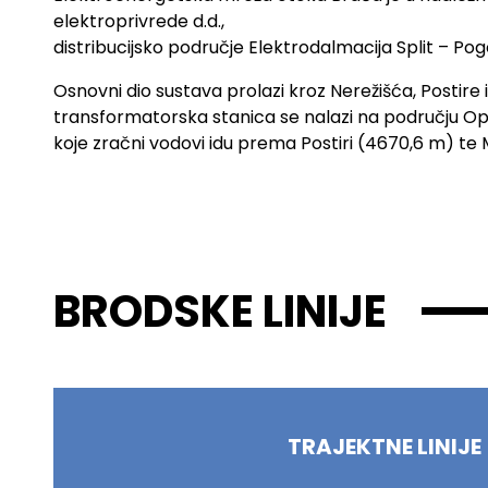
elektroprivrede d.d.,
distribucijsko područje Elektrodalmacija Split – Po
Osnovni dio sustava prolazi kroz Nerežišća, Postire 
transformatorska stanica se nalazi na području Opć
koje zračni vodovi idu prema Postiri (4670,6 m) te M
BRODSKE LINIJE
TRAJEKTNE LINIJE