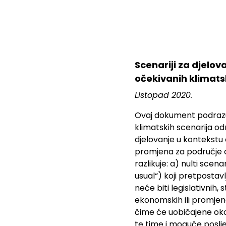
Scenariji za djelov
očekivanih klimat
Listopad 2020.
Ovaj dokument podrazu
klimatskih scenarija o
djelovanje u kontekstu
promjena za područje 
razlikuje: a) nulti scena
usual“) koji pretpostavl
neće biti legislativnih, 
ekonomskih ili promjen
čime će uobičajene oko
te time i moguće poslj