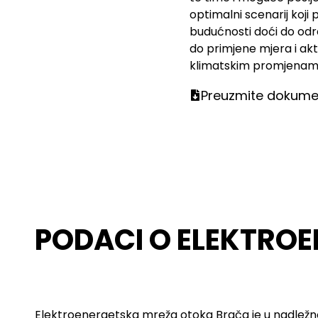
optimalni scenarij koji 
budućnosti doći do od
do primjene mjera i akt
klimatskim promjena
Preuzmite dokume
PODACI O ELEKTRO
Elektroenergetska mreža otoka Brača je u nadležn