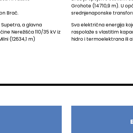
Grohote (14710,9 m). U opć
gon Brač.
srednjenaponske transfor
i Supetra, a glavna
Sva električna energija koj
ine Nerežišća 110/35 kV iz
raspolaže s vlastitim kapa
ilni (12634,1 m)
hidro i termoelektrana ili a